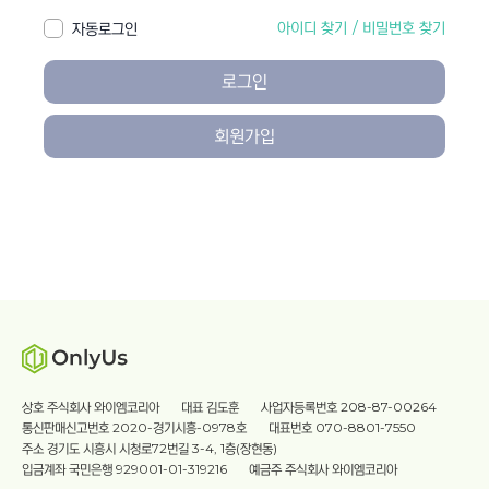
아이디 찾기
/
비밀번호 찾기
자동로그인
로그인
회원가입
상호 주식회사 와이엠코리아
대표 김도훈
사업자등록번호 208-87-00264
통신판매신고번호 2020-경기시흥-0978호
대표번호 070-8801-7550
주소 경기도 시흥시 시청로72번길 3-4, 1층(장현동)
입금계좌 국민은행 929001-01-319216
예금주 주식회사 와이엠코리아