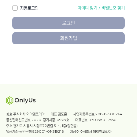
아이디 찾기
/
비밀번호 찾기
자동로그인
로그인
회원가입
상호 주식회사 와이엠코리아
대표 김도훈
사업자등록번호 208-87-00264
통신판매신고번호 2020-경기시흥-0978호
대표번호 070-8801-7550
주소 경기도 시흥시 시청로72번길 3-4, 1층(장현동)
입금계좌 국민은행 929001-01-319216
예금주 주식회사 와이엠코리아