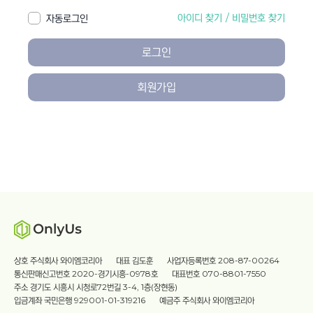
아이디 찾기
/
비밀번호 찾기
자동로그인
로그인
회원가입
상호 주식회사 와이엠코리아
대표 김도훈
사업자등록번호 208-87-00264
통신판매신고번호 2020-경기시흥-0978호
대표번호 070-8801-7550
주소 경기도 시흥시 시청로72번길 3-4, 1층(장현동)
입금계좌 국민은행 929001-01-319216
예금주 주식회사 와이엠코리아