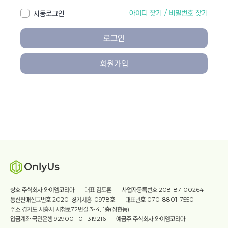
아이디 찾기
/
비밀번호 찾기
자동로그인
로그인
회원가입
상호 주식회사 와이엠코리아
대표 김도훈
사업자등록번호 208-87-00264
통신판매신고번호 2020-경기시흥-0978호
대표번호 070-8801-7550
주소 경기도 시흥시 시청로72번길 3-4, 1층(장현동)
입금계좌 국민은행 929001-01-319216
예금주 주식회사 와이엠코리아