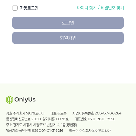
아이디 찾기
/
비밀번호 찾기
자동로그인
로그인
회원가입
상호 주식회사 와이엠코리아
대표 김도훈
사업자등록번호 208-87-00264
통신판매신고번호 2020-경기시흥-0978호
대표번호 070-8801-7550
주소 경기도 시흥시 시청로72번길 3-4, 1층(장현동)
입금계좌 국민은행 929001-01-319216
예금주 주식회사 와이엠코리아