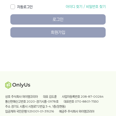
아이디 찾기
/
비밀번호 찾기
자동로그인
로그인
회원가입
상호 주식회사 와이엠코리아
대표 김도훈
사업자등록번호 208-87-00264
통신판매신고번호 2020-경기시흥-0978호
대표번호 070-8801-7550
주소 경기도 시흥시 시청로72번길 3-4, 1층(장현동)
입금계좌 국민은행 929001-01-319216
예금주 주식회사 와이엠코리아