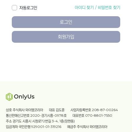
아이디 찾기
/
비밀번호 찾기
자동로그인
로그인
회원가입
상호 주식회사 와이엠코리아
대표 김도훈
사업자등록번호 208-87-00264
통신판매신고번호 2020-경기시흥-0978호
대표번호 070-8801-7550
주소 경기도 시흥시 시청로72번길 3-4, 1층(장현동)
입금계좌 국민은행 929001-01-319216
예금주 주식회사 와이엠코리아