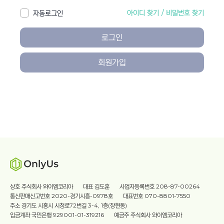
아이디 찾기
/
비밀번호 찾기
자동로그인
로그인
회원가입
상호 주식회사 와이엠코리아
대표 김도훈
사업자등록번호 208-87-00264
통신판매신고번호 2020-경기시흥-0978호
대표번호 070-8801-7550
주소 경기도 시흥시 시청로72번길 3-4, 1층(장현동)
입금계좌 국민은행 929001-01-319216
예금주 주식회사 와이엠코리아