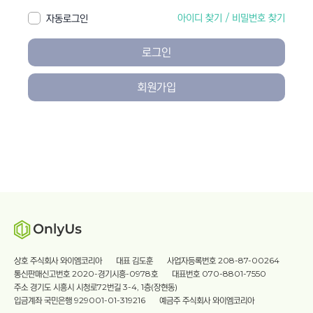
아이디 찾기
/
비밀번호 찾기
자동로그인
로그인
회원가입
상호 주식회사 와이엠코리아
대표 김도훈
사업자등록번호 208-87-00264
통신판매신고번호 2020-경기시흥-0978호
대표번호 070-8801-7550
주소 경기도 시흥시 시청로72번길 3-4, 1층(장현동)
입금계좌 국민은행 929001-01-319216
예금주 주식회사 와이엠코리아