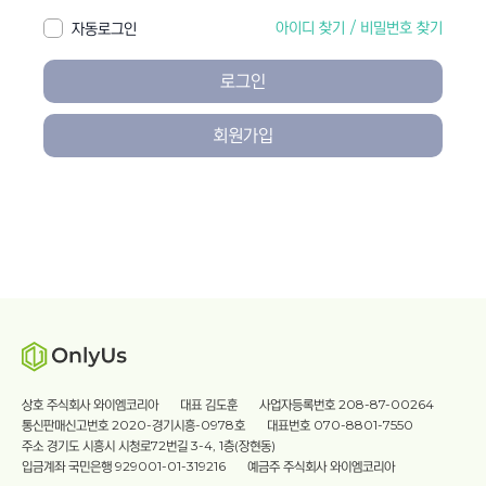
아이디 찾기
/
비밀번호 찾기
자동로그인
로그인
회원가입
상호 주식회사 와이엠코리아
대표 김도훈
사업자등록번호 208-87-00264
통신판매신고번호 2020-경기시흥-0978호
대표번호 070-8801-7550
주소 경기도 시흥시 시청로72번길 3-4, 1층(장현동)
입금계좌 국민은행 929001-01-319216
예금주 주식회사 와이엠코리아